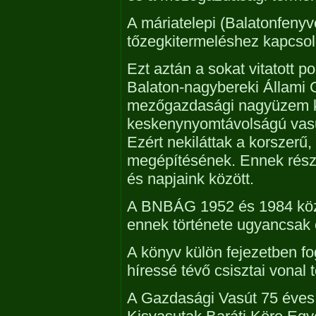
A máriatelepi (Balatonfenyv
tőzegkitermeléshez kapcsol
Ezt aztán a sokat vitatott po
Balaton-nagybereki Állami 
mezőgazdasági nagyüzem ki
keskenynyomtávolságú vasut
Ezért nekiláttak a korszer
megépítésének. Ennek részl
és napjaink között.
A BNBÁG 1952 és 1984 közöt
ennek története ugyancsak 
A könyv külön fejezetben fo
híressé tévő csisztai vonal 
A Gazdasági Vasút 75 éves