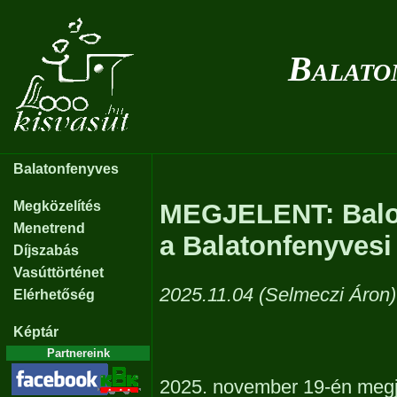
Balato
Balatonfenyves
Megközelítés
MEGJELENT: Balog
Menetrend
a Balatonfenyvesi
Díjszabás
Vasúttörténet
2025.11.04 (Selmeczi Áron)
Elérhetőség
Képtár
Partnereink
2025. november 19-én megj