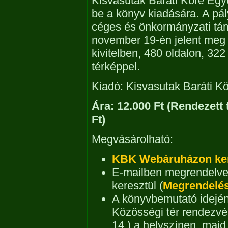
Kisvasutak Baráti Köre Egye
be a könyv kiadására. A pál
céges és önkormányzati tá
november 19-én jelent meg
kivitelben, 480 oldalon, 322
térképpel.
Kiadó: Kisvasutak Baráti K
Ára: 12.000 Ft (Rendezett 
Ft)
Megvásárolható:
KBK Webáruházon ker
E-mailben megrendelv
keresztül (
Megrendelés
A könyvbemutató idején
Közösségi tér rendezvé
14.) a helyszínen, maj