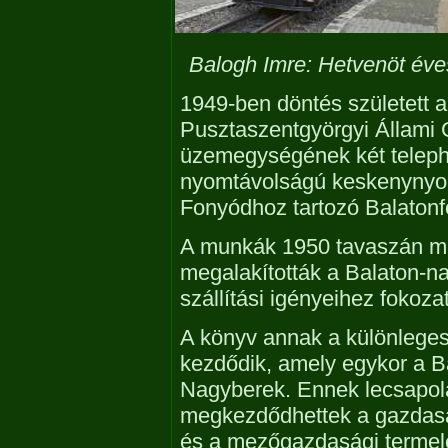
Balogh Imre: Hetvenöt éve
1949-ben döntés született a
Pusztaszentgyörgyi Állami
üzemegységének két teleph
nyomtávolságú keskenynyom
Fonyódhoz tartozó Balaton
A munkák 1950 tavaszán m
megalakították a Balaton-n
szállítási igényeihez fokoza
A könyv annak a különleges
kezdődik, amely egykor a Ba
Nagyberek. Ennek lecsapolás
megkezdődhettek a gazdasá
és a mezőgazdasági termel