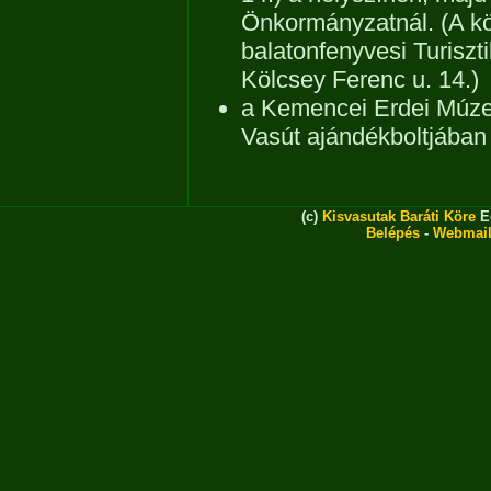
Önkormányzatnál. (A k
balatonfenyvesi Turiszt
Kölcsey Ferenc u. 14.)
a Kemencei Erdei Múze
Vasút ajándékboltjában
(c)
Kisvasutak Baráti Köre
Eg
Belépés
-
Webmai