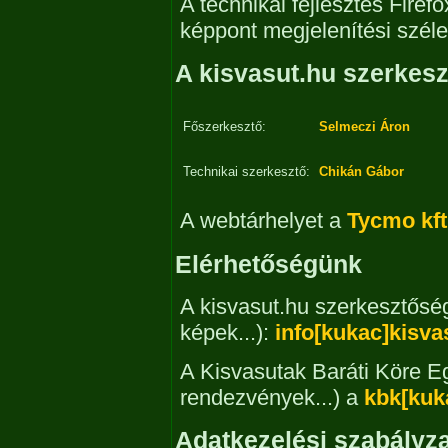
A technikai fejlesztés Firef
képpont megjelenítési szél
A kisvasut.hu szerkes
Főszerkesztő:
Selmeczi Áron
Technikai szerkesztő:
Chikán Gábor
A webtárhelyet a
Tycmo kft
Elérhetőségünk
A kisvasut.hu szerkesztősége
képek...):
info[kukac]kisva
A Kisvasutak Baráti Köre Eg
rendezvények...) a
kbk[kuk
Adatkezelési szabályza