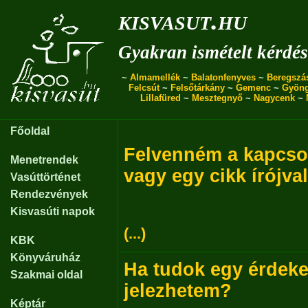
kisvasut.hu
Gyakran ismételt kérdé
~
Almamellék
~
Balatonfenyves
~
Beregszá
Felcsút
~
Felsőtárkány
~
Gemenc
~
Gyön
Lillafüred
~
Mesztegnyő
~
Nagycenk
~
Főoldal
Felvenném a kapcsola
Menetrendek
vagy egy cikk írójv
Vasúttörténet
Rendezvények
Kisvasúti napok
(...)
KBK
Könyváruház
Ha tudok egy érdeke
Szakmai oldal
jelezhetem?
Képtár