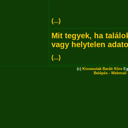
(...)
Mit tegyek, ha talál
vagy helytelen adat
(...)
(c)
Kisvasutak Baráti Köre
Eg
Belépés
-
Webmail