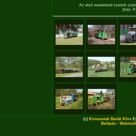
Az első menetrend szerinti sze
(fotó: 
(c)
Kisvasutak Baráti Köre
Eg
Belépés
-
Webmail