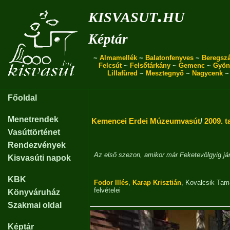
kisvasut.hu
Képtár
~
Almamellék
~
Balatonfenyves
~
Beregszá
Felcsút
~
Felsőtárkány
~
Gemenc
~
Gyön
Lillafüred
~
Mesztegnyő
~
Nagycenk
Főoldal
Menetrendek
Kemencei Erdei Múzeumvasút
/
2009. t
Vasúttörténet
Rendezvények
Az első szezon, amikor már Feketevölgyig jár
Kisvasúti napok
KBK
Fodor Illés
,
Karap Krisztián
,
Kovalcsik Tam
felvételei
Könyváruház
Szakmai oldal
Képtár